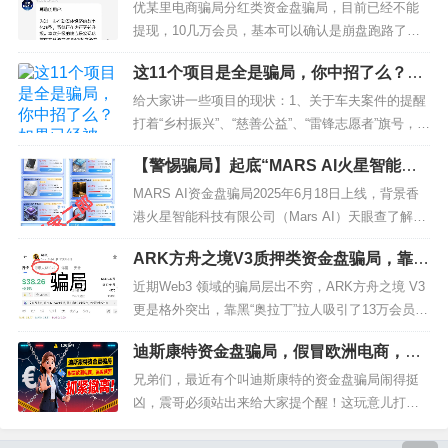
可能卷钱跑路！
着什么猫腻？不少粉丝问我，WT交易所推出的RWA
优某里电商骗局分红类资金盘骗局，目前已经不能
代币能不能投，据说年化收益超高。我的结论是：
提现，10几万会员，基本可以确认是崩盘跑路了…
千万别碰！这大...
拉菲协议LAFITE骗局大量团队都已经撤离，高度预
这11个项目是全是骗局，你中招了么？如
警，即将崩盘！拉菲LAF即将暴跌！念宝全球互助骗
果已经被骗，赶紧报案！
局挖矿类的资金盘骗局，换套不换药的玩法，诈骗
给大家讲一些项目的现状：1、关于车夫案件的提醒
套路始终改变，建议趁早远离。近期知乎，小红
打着“乡村振兴”、“慈善公益”、“雷锋志愿者”旗号，骗
书，微博，抖音等app都有...
取了无数人钞票的车夫在今年7月落网，利箭小编获
【警惕骗局】起底“MARS AI火星智能科
知被骗几万、几十万的人不少。到今天时间已经2个
技”：号称高额分红的资金盘，正在收割韭
多月了，不少人到现在没有到警方报案。有的被骗
MARS AI资金盘骗局2025年6月18日上线，背景香
菜！
人被“洗脑”了，还抱幻想认为是真的“公益事业”，还
港火星智能科技有限公司（Mars AI）天眼查了解到
来对小编进行质...
该公司注册于25年5月，注册实缴资本为0，没有真
ARK方舟之境V3质押类资金盘骗局，靠黑
实员工社保数据，典型的空壳皮包公司。MARS AI
“奥拉丁”发展13万会员，诈骗团伙圈钱过
宣称专注于AI智能芯片研发、量化交易等业务，以A
近期Web3 领域的骗局层出不穷，ARK方舟之境 V3
亿，马上崩盘暴跌！
I为噱头，用虚假的高收益承诺吸引投资者。如湖
更是格外突出，靠黑“奥拉丁”拉人吸引了13万会员，
北...
ARK 方舟之境 V3 到底背景如何？其实就是靠吹牛
迪斯康特资金盘骗局，假冒欧洲电商，高
逼，各种洗脑，所谓的豪华团队，全是自己写出来
度预警，抓紧撤离
的介绍；所谓的投资方，根本查不到任何真实痕
兄弟们，最近有个叫迪斯康特的资金盘骗局闹得挺
迹；所谓的全链审计，不过是对着代币合约走了个
凶，震哥必须站出来给大家提个醒！这玩意儿打着
过...
欧洲电商Cdiscount的旗号，吹得天花乱坠，说什么