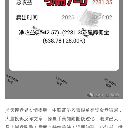
昊天评盘界友情提醒：中联证劵股票跟单类资金盘骗局，
大量投诉反诈文章，操盘手吴知雨圈钱过亿，泡沫已大，
马上崩盘跑路！后面会持续关注！近期知乎，小红书，微