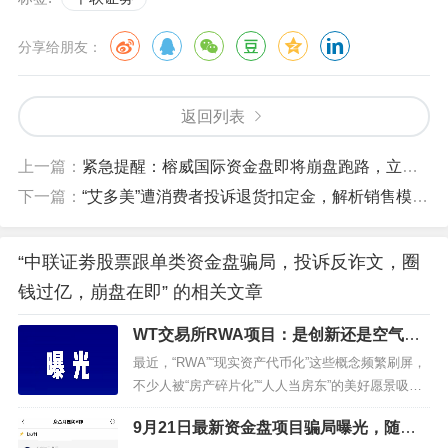
分享给朋友：
返回列表
上一篇：
紧急提醒：榕威国际资金盘即将崩盘跑路，立即维权！
下一篇：
“艾多美”遭消费者投诉退货扣定金，解析销售模式或涉传！
“中联证劵股票跟单类资金盘骗局，投诉反诈文，圈
钱过亿，崩盘在即” 的相关文章
WT交易所RWA项目：是创新还是空气币
骗局？
最近，“RWA”“现实资产代币化”这些概念频繁刷屏，
不少人被“房产碎片化”“人人当房东”的美好愿景吸
引。然而，这背后可能暗藏陷阱，今天咱们就来深
9月21日最新资金盘项目骗局曝光，随时
挖WT交易所的RWA项目。WT交易所RWA，究竟藏