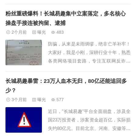
知书可知，杨某玲因涉嫌组织、领导传销
活动罪，于 2026 年 5 月 21 日被依法执
粉丝重磅爆料！长城易趣集中立案落定，多名核心
行逮捕，现被羁押在周口市看守所。近年
操盘手接连被拘留、逮捕
来，国家对传销项目的打击力度日益加
2个月前
曝光
483
大，特别是针对那种核心人物隐匿境
防骗，从来是未雨绸缪，绝非亡羊补牢！
外，...
大家好，我是小刚，深耕行业十年，熟悉
各类网络项目套路，专注互联网反诈科
普，希望我的每一次分享，都能对大家有
所帮助。近期不少长城易趣受害投资人陆
长城易趣暴雷：23万人血本无归，80亿还能追回多
续私信发来一手取证资料，平台暴雷拖兑
少？
许久后，河南郸城经侦的查办工作迎来关
3个月前
曝光
577
键进展，多名项目骨干先后被警方抓获，
近日，"长城易趣"平台全面崩盘，涉及全
拘留、逮捕文书...
国23万投资者，涉案资金超百亿，实际损
失约80亿元。目前北京、河南、安徽等全