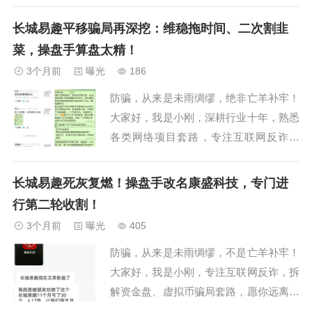
国18地公安机关已同步立案侦查，但立案
并不意味着资金能被追回。一、精心伪装
长城易趣平移骗局再深挖：维稳拖时间、二次割韭
的"国企"外衣该平台最大的噱头就是"正部
菜，操盘手算盘太精！
级央企控股"...
3个月前
曝光
186
防骗，从来是未雨绸缪，绝非亡羊补牢！
大家好，我是小刚，深耕行业十年，熟悉
各类网络项目套路，专注互联网反诈科
普，希望我的每一次分享，都能对大家有
所帮助。之前我们就发过文章，跟大家提
长城易趣死灰复燃！操盘手改名康盛科技，专门进
过长城易趣崩盘后，所谓的国际版平移，
行第二轮收割！
就是操盘手拿出来忽悠人的幌子，专门给
3个月前
曝光
405
亏了钱的投资人画回本大饼。这几天不少
防骗，从来是未雨绸缪，不是亡羊补牢！
粉丝给我发来了...
大家好，我是小刚，专注互联网反诈，拆
解资金盘、虚拟币骗局套路，愿你远离陷
阱，守住血汗钱！收到粉丝最新爆料，还