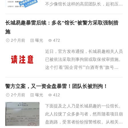
不少像馆长这样的高层团队长，起初压根
没把这事儿放在心上，还觉得不过是小事
一桩，没啥大不了的。然而，这次他们实
长城易趣暴雷后续：多名"馆长"被警方采取强制措
实在在地撞上了警方严厉打击的枪口。大
施
家看看下面这张来自浙江警方的处理公
2个月前
曝光
472
告：公告清晰明确地显示，长城易趣的多
近日，官方发布通报，长城易趣相关人员
名核心人员，因...
已被依法采取刑事拘留或取保候审措施。
这个打着"国企背书""白酒寄售"旗号、涉
案金额高达百亿、涉及十几万人的资金
盘，终于迎来了法律的重拳。暴雷之初，
警方立案，又一资金盘暴雷！团队长被刑拘！
他们还在装睡平台出事时，不少"馆长"和
2个月前
曝光
412
团队长还在群里稳人心...
下面提及之人乃是长城易趣的一位馆长。
此人拉拢了众多参与者，然而随着项目崩
盘跑路，受害者纷纷报警维权。从相关通