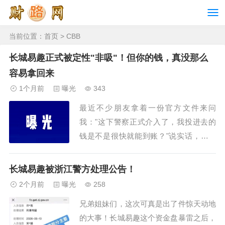
当前位置：
首页
> CBB
长城易趣正式被定性"非吸"！但你的钱，真没那么
容易拿回来
1个月前
曝光
343
最近不少朋友拿着一份官方文件来问
我："这下警察正式介入了，我投进去的
钱是不是很快就能到账？"说实话，看到
大家满怀期待的眼神，我真不忍心打破这
个幻想。但该说的话必须说：‌案件立了，
长城易趣被浙江警方处理公告！
跟你的钱能回来，完全是两码事。‌‌一、所
2个月前
曝光
258
谓"国企"身份，彻底穿帮了‌警方已经查清
兄弟姐妹们，这次可真是出了件惊天动地
楚...
的大事！长城易趣这个资金盘暴雷之后，