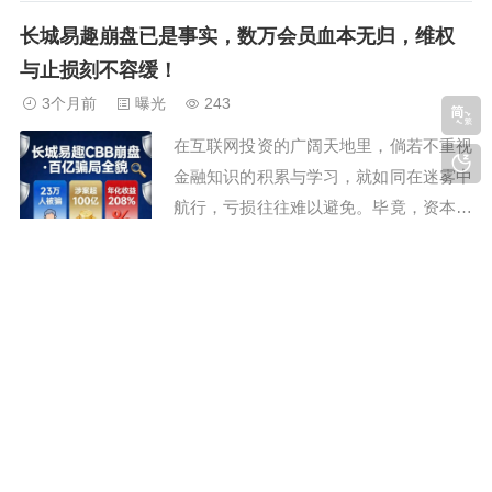
都能看到受害者的无助留言，而长城易趣
长城易趣崩盘已是事实，数万会员血本无归，维权
的评论区，更是让人揪心不已。满屏的亏
与止损刻不容缓！
损哭诉、轻生念头，让我没法只做冰冷的
3个月前
曝光
243
风险提示。写下这篇文，既是安慰深陷绝
在互联网投资的广阔天地里，倘若不重视
望的受害者，...
金融知识的积累与学习，就如同在迷雾中
航行，亏损往往难以避免。毕竟，资本市
场风云变幻，个人财富的积累速度，远远
赶不上市场变化的节奏。大家好，我是老
看完长城易趣的评论区，我破防了：每一句哭诉都
酒，长期关注资金盘领域，熟悉各类资金
扎心
盘运作模式，希望我的分享能为大家的投
3个月前
曝光
455
资之路驱散迷雾，指明方向。从宣称国企
防骗，从来是未雨绸缪，不是亡羊补牢！
背书、稳赚不...
大家好，我是小刚，专注互联网反诈，拆
解资金盘、虚拟币骗局套路，愿你远离陷
阱，守住血汗钱！做反诈账号以来，每天