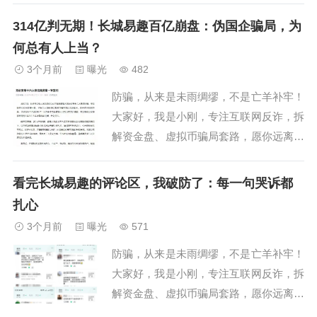
在为长城易趣亏损揪心的受害者们，一定
314亿判无期！长城易趣百亿崩盘：伪国企骗局，为
要擦亮眼睛：这个爆雷已久的骗局，并没
何总有人上当？
有就此收场，幕后操盘手王军又有新动
3个月前
曝光
482
作，推出所谓“康盛科技”新平台，摆明了
防骗，从来是未雨绸缪，不是亡羊补牢！
要进行第二轮...
大家好，我是小刚，专注互联网反诈，拆
解资金盘、虚拟币骗局套路，愿你远离陷
阱，守住血汗钱！2026年4月27日，长沙
中院一审重磅宣判：中战华信实控人刘必
看完长城易趣的评论区，我破防了：每一句哭诉都
安被判无期徒刑、没收全部财产！反诈圈
扎心
彻底沸腾！来源：长沙中院/中国法院网
3个月前
曝光
571
官方截图这场运作9年的惊天骗局，2014
防骗，从来是未雨绸缪，不是亡羊补牢！
年...
大家好，我是小刚，专注互联网反诈，拆
解资金盘、虚拟币骗局套路，愿你远离陷
阱，守住血汗钱！做反诈账号以来，每天