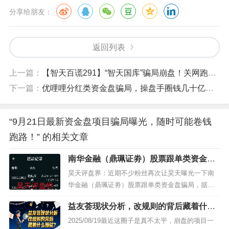
分享给朋友：
返回列表
上一篇：
【智天百谎291】“智天国库”骗局崩盘！关网跑路！
下一篇：
优哩哩分红类资金盘骗局，操盘手圈钱几十亿，25万会员，今日开始已经不能提现，彻底崩盘跑路了…
“9月21日最新资金盘项目骗局曝光，随时可能卷钱
跑路！” 的相关文章
南华金融（鼎珮证劵）股票跟单类资金盘
骗局，操盘手老高圈钱过亿，大量单割会
昊天评盘界：近期不少粉丝再次让昊天曝光一下南
员，高度预警，即将崩盘跑路！
华金融（鼎珮证劵）股票跟单类资金盘骗局，据知
情人爆料操盘手老高圈钱过亿了，大量单割会员，
益友荟现状分析，改规则的背后藏着什么
高度预警，即将崩盘跑路！早在4月份的时候就大量
猫腻？
单割过受害者，基本上每个月都会割一次，只要你
2025/08/19最近这圈子是真不太平，崩盘的项目一