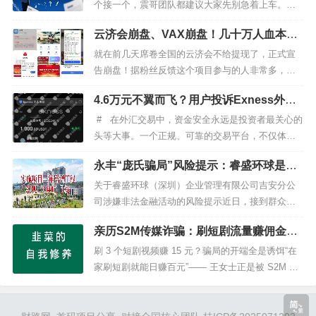
不发展人就会被单割：诈骗团伙声称他们是金融业
个接一个，震哥团队都建议大家先别急着上车。不
务证券平台金融收益，交易手续费收益...
是新项目都不行，但大多数都是冲着割韭菜来的
云济会崩盘、VAX崩盘！几十万人血本无
——项目方摆明了就是想让你投机，你觉得能赚到
归！AKAS、snowAI量化、聚通交易所也
钱？多少盘已经偷偷改了规则，连领导人奖金都
就在前几天席卷全国的云济会不给提现了，正式宣
即将出事！
扣，本金都拿不出来。本来这期不想写益友荟，结
告崩盘！据粉丝反馈这个项目参与的人非常多，全
果他们投诉震哥的文章，那行吧，...
国还开了很多运营中心，保守估计圈了有几十亿！
4.6万元不翼而飞？用户投诉Exness外汇
这个云济会先是用AI合成一个数字人张健天天视频
平台非本人操作出金事件调查
宣传，谎称是张健本人，吸引了很多之前参与云数
# 在外汇交易中，资金安全永远是投资者最关心的
贸的玩家进来，殊不知之前云数贸崩盘后，张健早
头等大事。一个正规、可靠的交易平台，不仅体现
就被抓进去了！然后伪造国家部门的红...
在其监管资质和交易环境上，更直接反映在出入金
永丰“庞氏骗局”风险提示：睿盛环球是资
的便捷性与安全性上。随着网络技术的发展，支付
金盘骗局请速速远离！！
风险也在不断演变，选择具备严格资金管理机制、
关于睿盛环球（深圳）企业管理有限公司吉安分公
支持受监管第三方支付方式、且资金...
司涉嫌非法金融活动的风险提示近日，接到群众反
映，位于永丰县商会大厦1106号的睿盛环球（深
亲历S2M传媒诈骗：刷短剧流量赚佣金？
圳）企业管理有限公司吉安分公司（登记负责人：
我投2万后平台跑路了
唐某云，实际负责人：黄某梅）诱骗投资者下载“Gol
刷 3 个短剧视频赚 15 元？骗局的开端全是诱饵“在
d Link”APP，推广“泰达币（USDT）”“区块链”等虚
家刷短剧就能日赚百元”—— 王女士正是被 S2M 传
拟货币或相...
媒 App 的这句宣传拉进了陷阱。今年 6 月，她在朋
友圈看到 “短剧推广...