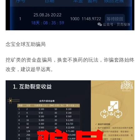
念宝全球互助骗局
挖矿类的资金盘骗局，换套不换药的玩法，诈骗套路始终
改变，建议趁早远离。