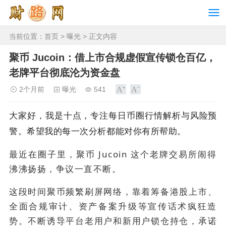
当前位置：
首页
>
曝光
> 正文内容
聚币 Jucoin：借上市合规虚假宣传锁仓百亿，
老牌平台彻底沦为资金盘
2个月前
曝光
541
大家好，我是十点，专注每日币圈行情解析与风险预
警。希望我的每一次分析都能对你有所帮助。
最近在圈子里，聚币 Jucoin 这个老牌交易所闹得
沸沸扬扬，争议一直不断。
这段时间聚币频繁刷屏网络，靠着筹备港股上市、
全面合规审计、资产备案升级等宣传话术疯狂造
势。不断诱导平台老用户和新用户锁仓持仓，承诺