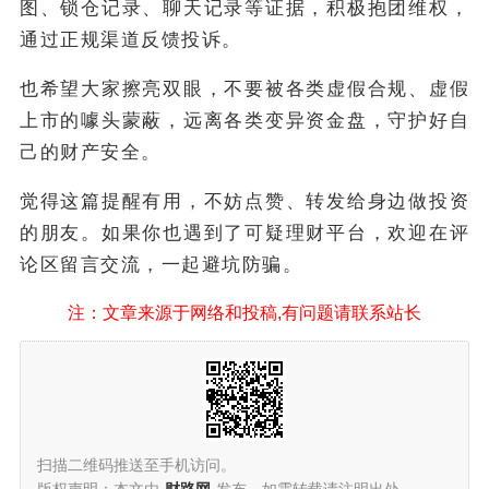
图、锁仓记录、聊天记录等证据，积极抱团维权，
通过正规渠道反馈投诉。
也希望大家擦亮双眼，不要被各类虚假合规、虚假
上市的噱头蒙蔽，远离各类变异资金盘，守护好自
己的财产安全。
觉得这篇提醒有用，不妨点赞、转发给身边做投资
的朋友。如果你也遇到了可疑理财平台，欢迎在评
论区留言交流，一起避坑防骗。
注：文章来源于网络和投稿,有问题请联系站长
扫描二维码推送至手机访问。