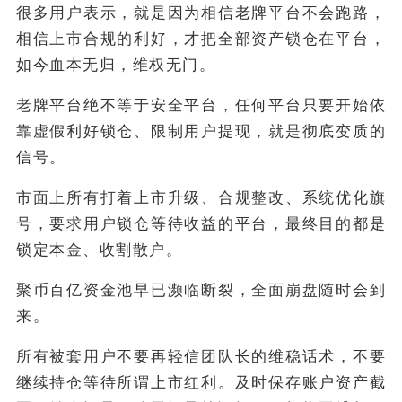
很多用户表示，就是因为相信老牌平台不会跑路，
相信上市合规的利好，才把全部资产锁仓在平台，
如今血本无归，维权无门。
老牌平台绝不等于安全平台，任何平台只要开始依
靠虚假利好锁仓、限制用户提现，就是彻底变质的
信号。
市面上所有打着上市升级、合规整改、系统优化旗
号，要求用户锁仓等待收益的平台，最终目的都是
锁定本金、收割散户。
聚币百亿资金池早已濒临断裂，全面崩盘随时会到
来。
所有被套用户不要再轻信团队长的维稳话术，不要
继续持仓等待所谓上市红利。及时保存账户资产截