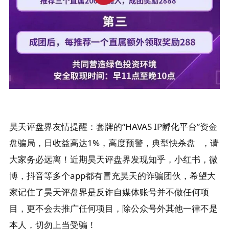
昊天评盘界
友情提醒：
套牌的“HAVAS IP孵化平台”资金
盘骗局，日收益高达1%，高度预警，
典型
快杀盘
，请
大家务必远离！
近期昊天评盘界发现知乎，小红书，微
博，抖音等多个app都有冒充昊天的诈骗团伙，希望大
家记住了昊天评盘界是反诈自媒体账号并不做任何项
目，更不会去推广任何项目，除公众号外其他一律不是
本人，切勿上当受骗！