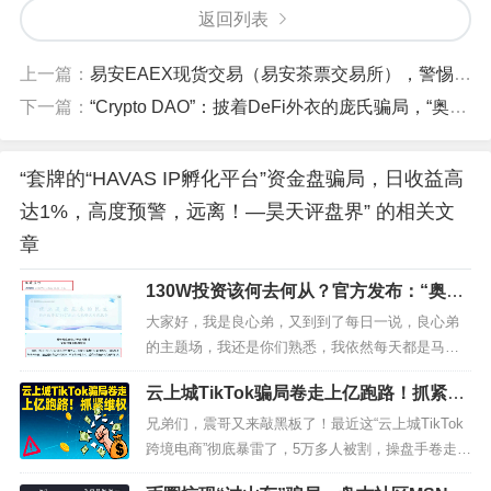
返回列表
上一篇：
易安EAEX现货交易（易安茶票交易所），警惕资金盘骗局收割
下一篇：
“Crypto DAO”：披着DeFi外衣的庞氏骗局，“奥林巴斯V3”资金盘收割大戏！！
“套牌的“HAVAS IP孵化平台”资金盘骗局，日收益高
达1%，高度预警，远离！—昊天评盘界” 的相关文
章
130W投资该何去何从？官方发布：“奥拉
丁Origin”是骗局，改名“起源契约，还能
大家好，我是良心弟，又到到了每日一说，良心弟
走多久，内幕消息说已经被盯上了，注意
的主题场，我还是你们熟悉，我依然每天都是马不
警惕。
停蹄，坐在电脑面前，给大家不停码字青年，定期
云上城TikTok骗局卷走上亿跑路！抓紧维
给大家普及行业热点资讯八卦，良心弟一直致力于
权
深耕提供互联网自媒体，励志于打造第一行业资讯
兄弟们，震哥又来敲黑板了！最近这“云上城TikTok
前沿自媒体输出内容，揭秘各种资金盘和币圈区块
跨境电商”彻底暴雷了，5万多人被割，操盘手卷走一
链的黑内幕套路。目前良心弟查询关于奥...
个多亿直接关网跑路！之前震哥预警好几次，结果