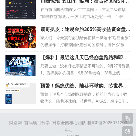
币圈惊现“过山车”骗局：盘古社区MSN币
还被投诉删帖，这帮人真是做贼心虚啊！说白了，
暴涨1.5万倍后暴跌99%，大爷大妈被套上
这就是个纯资金盘骗局，啥跨境电商都是幌子，后
在当前币圈所谓的“大牛市”氛围下，主流二级市场
亿
台数据全是代码编的，压根没真实交易！套路就那
“翻倍收益”频现，一级土狗市场更是“十倍、百倍项
老三样：交钱入门、拉人头...
目”扎堆，不少投资者被“快速暴富”的幻象裹挟。而
震哥扒皮：途易金旅365%高收益资金盘骗
盘古社区推出的MSN币（又称“盘古社区美少女”），
局，专坑贪心人！
便是这场狂热中的“典型骗局”——短短几天内价格飙
家人们，今天震哥必须给你们扒一扒这个“途易金旅”
升1.5万倍，却在操盘手的精心设计下暴跌99%，大
的骚操作！打着德国旅游公司的旗号，搞什么“旅游
量投资者尤...
+金融”，其实就是个貔貅盘——钱进去就别想出来
【爆料】最近这几天已经崩盘跑路和即将
了！他们搞了个APP，送你28块小甜头，天天让你
崩盘跑路和上线的40多个各种资金盘，基
签到抽奖，搞得跟真的一样。短期产品让你赚点零
只要去做，没有什么事情是不可能的。9月27号资讯
本大部分都在这里了
花钱，等你一上头投了长期，呵呵，直接锁仓等
1、质押类矿机项目，9月26号锁粉、28号上线，实
死！月化20%收益？震哥告...
名送200源力（日产0.5DK，DK2米/个，单边上
预警！蚂蚁优选、陆巷环球购、芯世界、
涨）；推1人得5源力，自动排线送5星大区，上星送
AKAS、绿专GREEN X、赫伯罗特、牧场
矿机+每日分h，每日搬砖得2%-8%收益。一起加入
预警！说几个市场到瓶颈的盘，粉丝们当心点！蚂
乐园、WWP、元来社区、菠萝猫、健享、
这个充满希望和潜力的项目。（对接找华总：poos2
蚁优选、陆巷环球购、芯世界、AKAS、绿专GREE
全民地票
0...
N X、赫伯罗特、牧场乐园、WWP、元来社区、菠
萝猫、健享、全民地票1优哩哩现在说的所有“拖延话
术”，什么“系统维护”“正在对接资源”等等，全是忽
财路网_首码项目分享_对接全国核心团队
桂ICP备2025071203
悠！这盘子已经凉透了，千万别信！这个规模比较
号-1