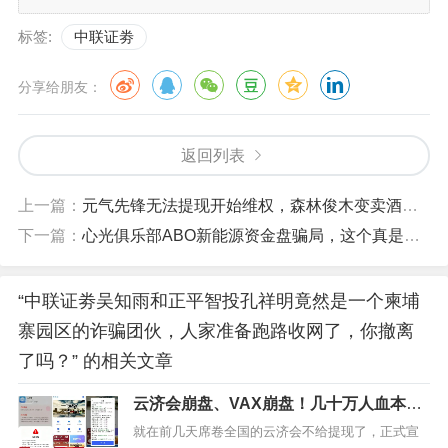
标签:
中联证劵
分享给朋友：
返回列表
上一篇：
元气先锋无法提现开始维权，森林俊木变卖酒，看见远离
下一篇：
心光俱乐部ABO新能源资金盘骗局，这个真是一个奇葩骗局，操盘手威胁会员用普通话录制发誓效忠平台的视频，不然按违规进行清退单割！
“中联证劵吴知雨和正平智投孔祥明竟然是一个柬埔
寨园区的诈骗团伙，人家准备跑路收网了，你撤离
了吗？” 的相关文章
云济会崩盘、VAX崩盘！几十万人血本无
归！AKAS、snowAI量化、聚通交易所也
就在前几天席卷全国的云济会不给提现了，正式宣
即将出事！