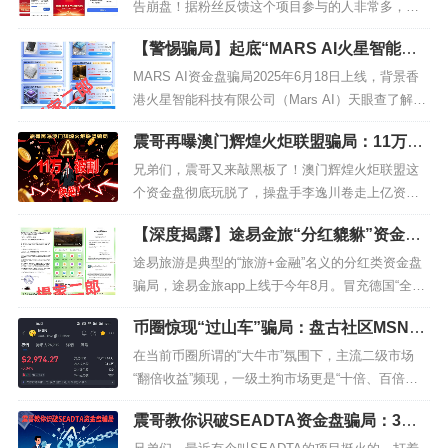
告崩盘！据粉丝反馈这个项目参与的人非常多，全
国还开了很多运营中心，保守估计圈了有几十亿！
【警惕骗局】起底“MARS AI火星智能科
这个云济会先是用AI合成一个数字人张健天天视频
技”：号称高额分红的资金盘，正在收割韭
宣传，谎称是张健本人，吸引了很多之前参与云数
MARS AI资金盘骗局2025年6月18日上线，背景香
菜！
贸的玩家进来，殊不知之前云数贸崩盘后，张健早
港火星智能科技有限公司（Mars AI）天眼查了解到
就被抓进去了！然后伪造国家部门的红...
该公司注册于25年5月，注册实缴资本为0，没有真
震哥再曝澳门辉煌火炬联盟骗局：11万人
实员工社保数据，典型的空壳皮包公司。MARS AI
被割，快跑！
宣称专注于AI智能芯片研发、量化交易等业务，以A
兄弟们，震哥又来敲黑板了！澳门辉煌火炬联盟这
I为噱头，用虚假的高收益承诺吸引投资者。如湖
个资金盘彻底玩脱了，操盘手李逸川卷走上亿资
北...
金，现在11万会员都被当韭菜割惨了！最新骚操作
【深度揭露】途易金旅“分红貔貅”资金盘
是这伙人居然冒充”广东优歌律师事务所”来投诉反诈
骗局：你的本金是如何被“只进不出”吞噬
文章，笑死，正经律所怎么可能接这种脏活？明显
途易旅游是典型的“旅游+金融”名义的分红类资金盘
的？
是水军盗用资料搞事情！大家赶紧报警，别让这群
骗局，途易金旅app上线于今年8月。冒充德国“全球
骗子继续嚣张。震哥收到好多受害者...
领先旅游”公司，推出“途易金旅”APP，打着“旅游
币圈惊现“过山车”骗局：盘古社区MSN币
+金融”旗号，虚构“红溪大峡谷”“途易邮轮”等投资项
暴涨1.5万倍后暴跌99%，大爷大妈被套上
目，宣称年化收益率高达365%，吸引投资者参与。
在当前币圈所谓的“大牛市”氛围下，主流二级市场
亿
平台以注册实名认证赠送28元、每天签到抽奖、积
“翻倍收益”频现，一级土狗市场更是“十倍、百倍项
分兑换...
目”扎堆，不少投资者被“快速暴富”的幻象裹挟。而
震哥教你识破SEADTA资金盘骗局：3招
盘古社区推出的MSN币（又称“盘古社区美少女”），
避开境外项目坑
便是这场狂热中的“典型骗局”——短短几天内价格飙