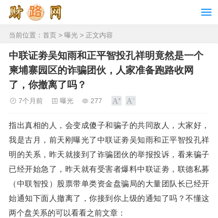
当前位置：
首页
>
曝光
> 正文内容
中联证劵吴知雨和正平智投孔祥明竟然是一个
柬埔寨园区的诈骗团伙，人家准备跑路收网
了，你撤离了吗？
7个月前
曝光
277
指出真相的人，会变成傻子和骗子的共同敌人，大家好，
我是古月，前天刚曝光了中联证劵吴知雨和正平智投孔祥
明的关系，昨天就接到了诈骗团伙的举报投诉，看来骗子
已经开始急了，昨天就有受害者爆料中联证劵，联德私募
（中联智投）股票带单类资金盘骗局的大量团队长已经开
始通知下面人撤离了，你接到你上级的通知了吗？不懂这
两个盘关系的可以看看之前文章：